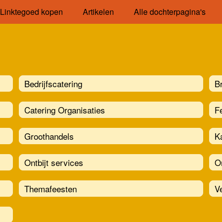
Linktegoed kopen
Artikelen
Alle dochterpagina's
Bedrijfscatering
B
Catering Organisaties
Fe
Groothandels
K
Ontbijt services
O
Themafeesten
V