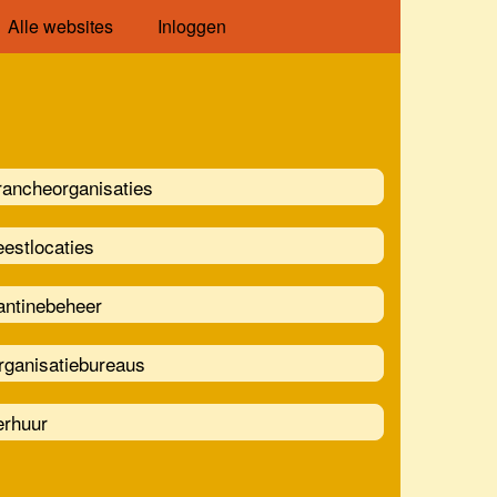
Alle websites
Inloggen
rancheorganisaties
estlocaties
antinebeheer
rganisatiebureaus
erhuur